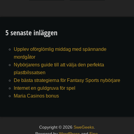
5 senaste inläggen
Upplev oförglömlig middag med spännande
mordgåtor
Nybörjarens guide till att välja den perfekta
plastbilssatsen
De bästa strategierna för Fantasy Sports nybörjare
Internet en guldgruva för spel
Maria Casinos bonus
Copyright © 2026
SweGeeks
.
Powered by
WordPress
and
Eino
.