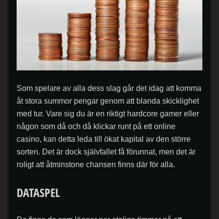
Som spelare av alla dess slag går det idag att komma
åt stora summor pengar genom att blanda skicklighet
med tur. Vare sig du är en riktigt hardcore gamer eller
någon som då och då klickar runt på ett online
casino, kan detta leda till ökat kapital av den större
sorten. Det är dock självfallet få förunnat, men det är
roligt att åtminstone chansen finns där för alla.
DATASPEL