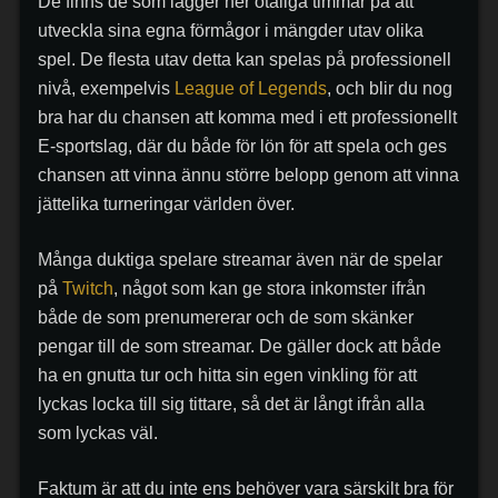
De finns de som lägger ner otaliga timmar på att
utveckla sina egna förmågor i mängder utav olika
spel. De flesta utav detta kan spelas på professionell
nivå, exempelvis
League of Legends
, och blir du nog
bra har du chansen att komma med i ett professionellt
E-sportslag, där du både för lön för att spela och ges
chansen att vinna ännu större belopp genom att vinna
jättelika turneringar världen över.
Många duktiga spelare streamar även när de spelar
på
Twitch
, något som kan ge stora inkomster ifrån
både de som prenumererar och de som skänker
pengar till de som streamar. De gäller dock att både
ha en gnutta tur och hitta sin egen vinkling för att
lyckas locka till sig tittare, så det är långt ifrån alla
som lyckas väl.
Faktum är att du inte ens behöver vara särskilt bra för